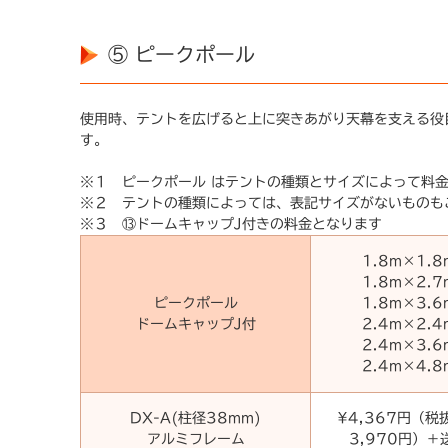
⑤ ピークポール
使用時、テントを広げると上に突きあがり天幕を支える役
す。
※１ ピークポール はテントの種類とサイズによって料
※２ テントの種類によっては、表記サイズがないものも
※３ ⑬ドームキャップJ付きの料金となります
1.8m×1.8
1.8m×2.7
ピークポール
1.8m×3.6
ドームキャップJ付
2.4m×2.4
2.4m×3.6
2.4m×4.8
DX-A(柱径38mm)
¥4,367円（税
アルミフレーム
3,970円）＋