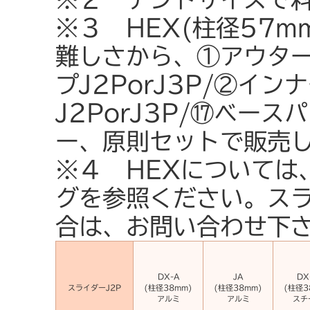
※３ HEX(柱径57
難しさから、①アウター
プJ2PorJ3P/②イ
J2PorJ3P/⑰ベー
ー、原則セットで販売
※４ HEXについては
グを参照ください。スラ
合は、お問い合わせ下
DX-A
JA
DX
スライダーJ2P
(柱径38mm)
(柱径38mm)
(柱径3
アルミ
アルミ
スチ