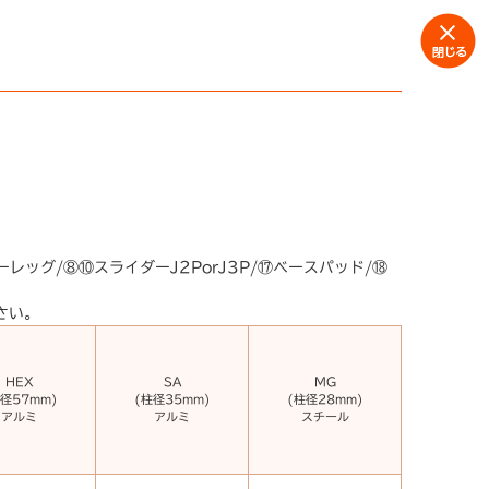
レッグ/⑧⑩スライダーJ2PorJ3P/⑰ベースパッド/⑱
さい。
HEX
SA
MG
径57mm)
(柱径35mm)
(柱径28mm)
アルミ
アルミ
スチール