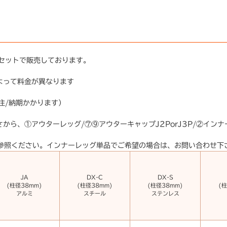
セットで販売しております。
よって料金が異なります
注/納期かかります）
から、①アウターレッグ/⑦⑨アウターキャップJ2PorJ3P/②インナー
を参照ください。インナーレッグ単品でご希望の場合は、お問い合わせ下
JA
DX-C
DX-S
(柱径38mm)
(柱径38mm)
(柱径38mm)
(柱
アルミ
スチール
ステンレス