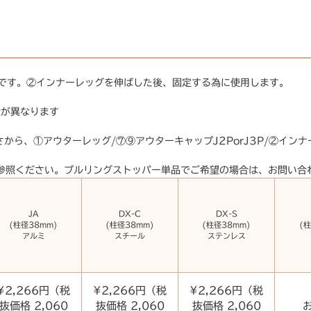
品です。②インナーレッグを伸ばした後、固定する為に使用します。
金が異なります
から、①アウターレッグ/⑦⑨アウターキャップJ2PorJ3P/②インナー
を参照ください。プルリングストッパー単品でご希望の場合は、お問い合
JA
DX-C
DX-S
(柱径38mm)
(柱径38mm)
(柱径38mm)
(柱
アルミ
スチール
ステンレス
¥2,266円（税
¥2,266円（税
¥2,266円（税
抜価格 2,060
抜価格 2,060
抜価格 2,060