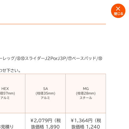
レッグ/⑧⑩スライダーJ2PorJ3P/⑰ベースパッド/⑱
わせ下さい。
HEX
SA
MG
径57mm)
(柱径35mm)
(柱径28mm)
アルミ
アルミ
スチール
¥2,079円（税
¥1,364円（税
お見積り
抜価格 1,890
抜価格 1,240