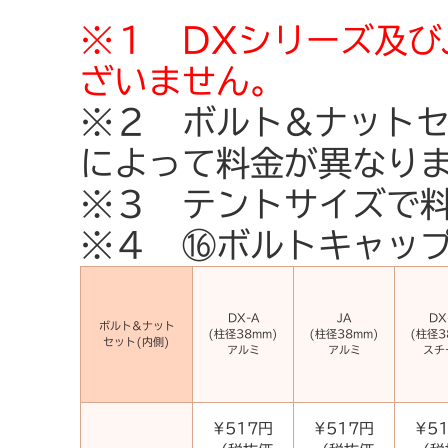
※１
DXシリーズ及び
ざいません。
※２ ボルト&ナットセ
によって料金が異なり
※３ テントサイズで
※４ ⑯ボルトキャップ
DX-A
JA
DX
ボルト&ナット
(柱径38mm)
(柱径38mm)
(柱径3
セット(内側)
アルミ
アルミ
スチ
¥517円
¥517円
¥5