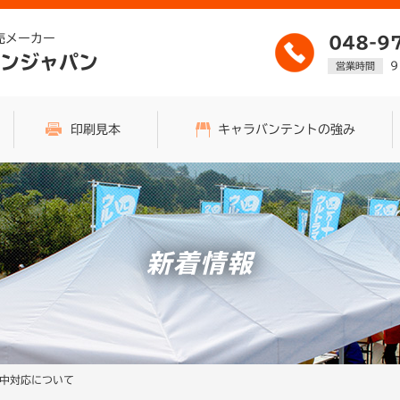
売メーカー
048-9
ンジャパン
9
営業時間
印刷見本
キャラバンテントの強み
新着情報
W中対応について