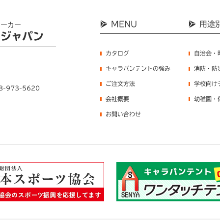
MENU
用途
メーカー
ンジャパン
カタログ
自治会・
キャラバンテントの強み
消防・防
ご注文方法
学校向け
8-973-5620
会社概要
幼稚園・
お問い合わせ