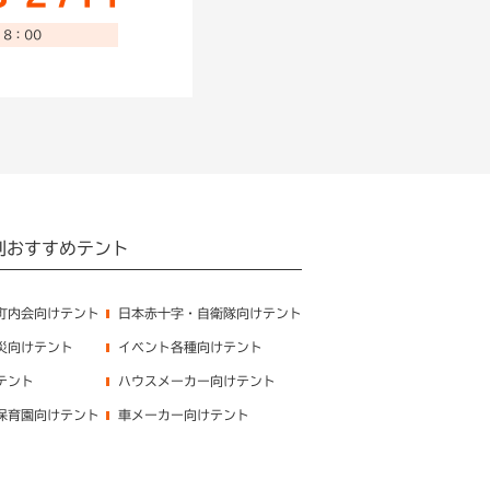
8：00
別おすすめテント
町内会向けテント
日本赤十字・自衛隊向けテント
災向けテント
イベント各種向けテント
テント
ハウスメーカー向けテント
保育園向けテント
車メーカー向けテント