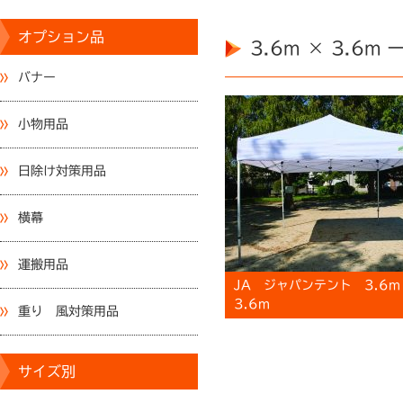
オプション品
3.6m × 3.6m 
バナー
小物用品
日除け対策用品
横幕
運搬用品
JA ジャパンテント 3.6m
3.6m
重り 風対策用品
サイズ別