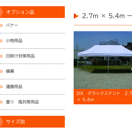
オプション品
2.7m × 5.4m 
バナー
小物用品
日除け対策用品
横幕
運搬用品
DX デラックステント 2.
× 5.4m
重り 風対策用品
サイズ別