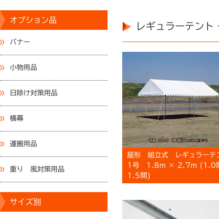
オプション品
レギュラーテント 
バナー
小物用品
日除け対策用品
横幕
運搬用品
屋形 組立式 レギュラーテ
1号 1.8m × 2.7m (1.0
重り 風対策用品
1.5間)
サイズ別