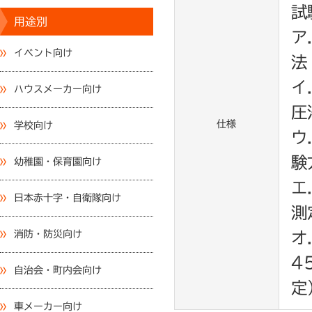
試
用途別
ア
イベント向け
法
イ
ハウスメーカー向け
圧
仕様
学校向け
ウ
験
幼稚園・保育園向け
エ
日本赤十字・自衛隊向け
測
消防・防災向け
オ
4
自治会・町内会向け
定
車メーカー向け