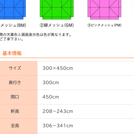
基本情報
サイズ
300×450cm
奥行き
300cm
間口
450cm
軒高
208～243cm
全高
306～341cm