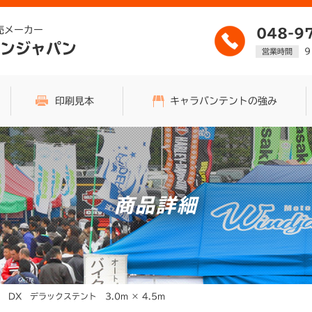
売メーカー
048-9
ンジャパン
9
営業時間
印刷見本
キャラバンテントの強み
商品詳細
DX デラックステント 3.0m × 4.5m