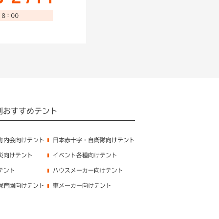
8：00
別おすすめテント
町内会向けテント
日本赤十字・自衛隊向けテント
災向けテント
イベント各種向けテント
テント
ハウスメーカー向けテント
保育園向けテント
車メーカー向けテント