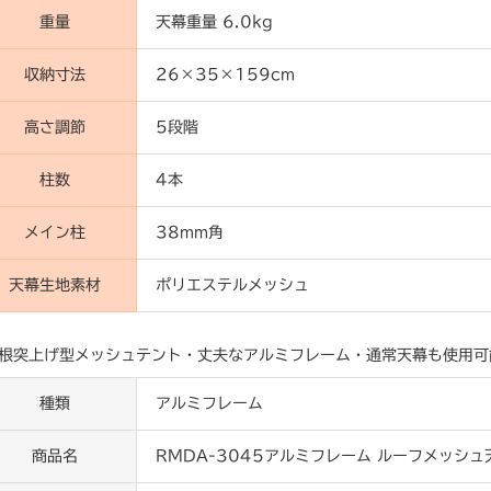
重量
天幕重量 6.0kg
収納寸法
26×35×159cm
高さ調節
5段階
柱数
4本
メイン柱
38mm角
天幕生地素材
ポリエステルメッシュ
根突上げ型メッシュテント・丈夫なアルミフレーム・通常天幕も使用可
種類
アルミフレーム
商品名
RMDA-3045アルミフレーム ルーフメッシ