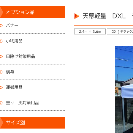
オプション品
天幕軽量 DXL 
バナー
2.4m × 3.6m
DX [ デラック
小物用品
日除け対策用品
横幕
運搬用品
重り 風対策用品
サイズ別