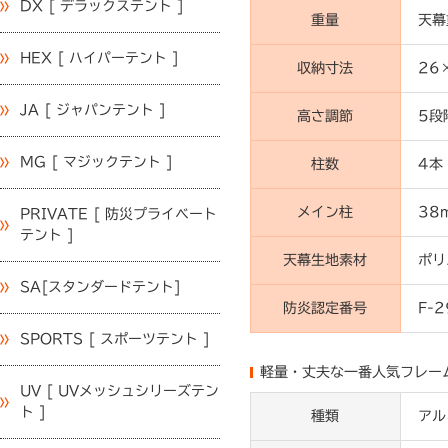
DX [ デラックステント ]
重量
天幕
HEX [ ハイパーテント ]
収納寸法
26
JA [ ジャパンテント ]
高さ調節
5段
MG [ マジックテント ]
柱数
4本
メイン柱
38
PRIVATE [ 防災プライベート
テント ]
天幕生地素材
ポリ
SA[スタンダードテント]
防炎認定番号
F-
SPORTS [ スポーツテント ]
軽量・丈夫な一番人気フレー
UV [ UVメッシュシリーズテン
ト ]
種類
アル