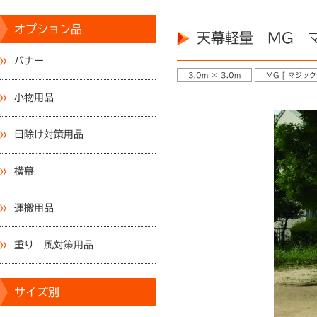
オプション品
天幕軽量 MG マ
バナー
3.0m × 3.0m
MG [ マジック
小物用品
日除け対策用品
横幕
運搬用品
重り 風対策用品
サイズ別