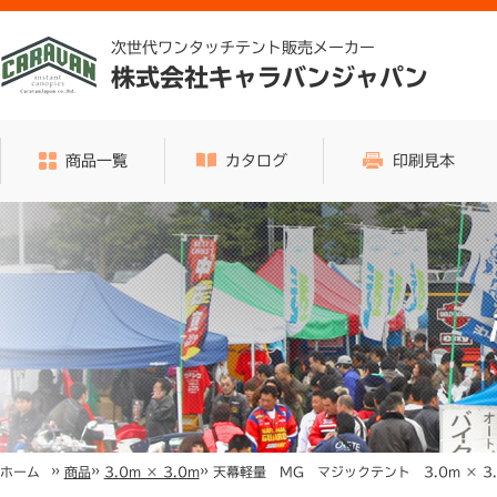
次世代ワンタッチテント販売メーカー
株式会社キャラバンジャパン
商品一覧
カタログ
印刷見本
»
»
»
天幕軽量 MG マジックテント 3.0m × 3.
ホーム
商品
3.0m × 3.0m