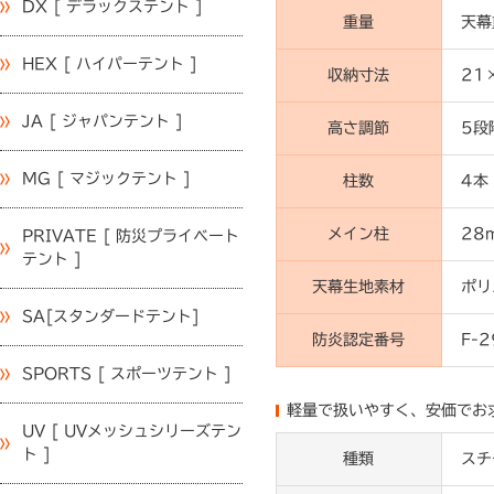
DX [ デラックステント ]
重量
天幕
HEX [ ハイパーテント ]
収納寸法
21
JA [ ジャパンテント ]
高さ調節
5段
MG [ マジックテント ]
柱数
4本
メイン柱
28
PRIVATE [ 防災プライベート
テント ]
天幕生地素材
ポリ
SA[スタンダードテント]
防炎認定番号
F-
SPORTS [ スポーツテント ]
軽量で扱いやすく、安価でお
UV [ UVメッシュシリーズテン
ト ]
種類
スチ