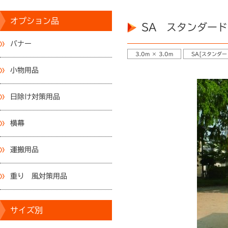
オプション品
SA スタンダードテ
バナー
3.0m × 3.0m
SA[スタンダー
小物用品
日除け対策用品
横幕
運搬用品
重り 風対策用品
サイズ別