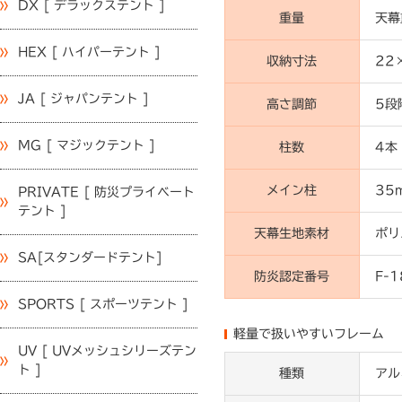
DX [ デラックステント ]
重量
天幕
HEX [ ハイパーテント ]
収納寸法
22
JA [ ジャパンテント ]
高さ調節
5段
MG [ マジックテント ]
柱数
4本
メイン柱
35
PRIVATE [ 防災プライベート
テント ]
天幕生地素材
ポリ
SA[スタンダードテント]
防炎認定番号
F-
SPORTS [ スポーツテント ]
軽量で扱いやすいフレーム
UV [ UVメッシュシリーズテン
ト ]
種類
アル