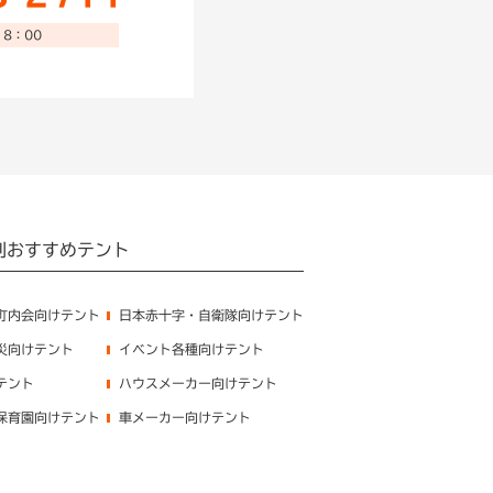
8：00
別おすすめテント
町内会向けテント
日本赤十字・自衛隊向けテント
災向けテント
イベント各種向けテント
テント
ハウスメーカー向けテント
保育園向けテント
車メーカー向けテント