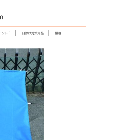
m
テント ]
日除け対策用品
横幕