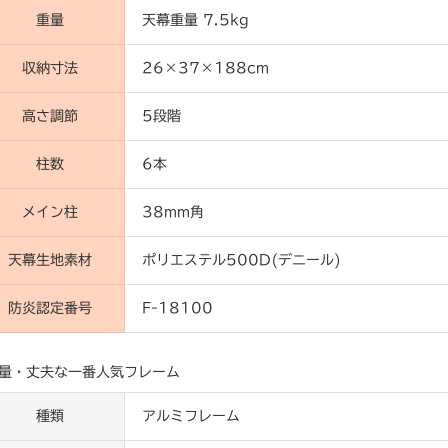
重量
天幕重量 7.5kg
収納寸法
26×37×188cm
高さ調節
5段階
柱数
6本
メイン柱
38mm角
天幕生地素材
ポリエステル500D(デニール)
防炎認定番号
F-18100
量・丈夫な一番人気フレーム
種類
アルミフレーム