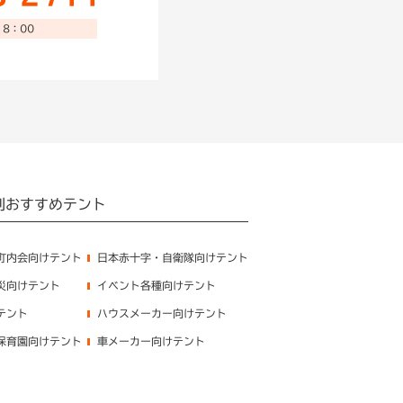
8：00
別おすすめテント
町内会向けテント
日本赤十字・自衛隊向けテント
災向けテント
イベント各種向けテント
テント
ハウスメーカー向けテント
保育園向けテント
車メーカー向けテント