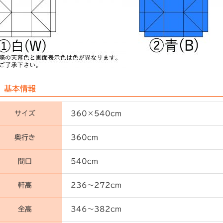
基本情報
サイズ
360×540cm
奥行き
360cm
間口
540cm
軒高
236～272cm
全高
346～382cm