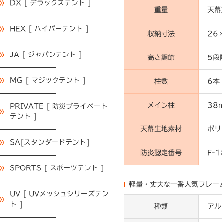
DX [ デラックステント ]
重量
天幕
HEX [ ハイパーテント ]
収納寸法
26
JA [ ジャパンテント ]
高さ調節
5段
MG [ マジックテント ]
柱数
6本
メイン柱
38
PRIVATE [ 防災プライベート
テント ]
天幕生地素材
ポリ
SA[スタンダードテント]
防炎認定番号
F-
SPORTS [ スポーツテント ]
軽量・丈夫な一番人気フレー
UV [ UVメッシュシリーズテン
ト ]
種類
アル