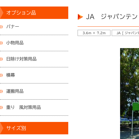
オプション品
JA ジャパンテント
バナー
3.6m × 7.2m
JA [ ジャパン
小物用品
日除け対策用品
横幕
運搬用品
重り 風対策用品
サイズ別