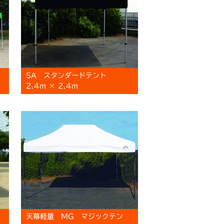
SA スタンダードテント
2.4m × 2.4m
天幕軽量 MG マジックテン