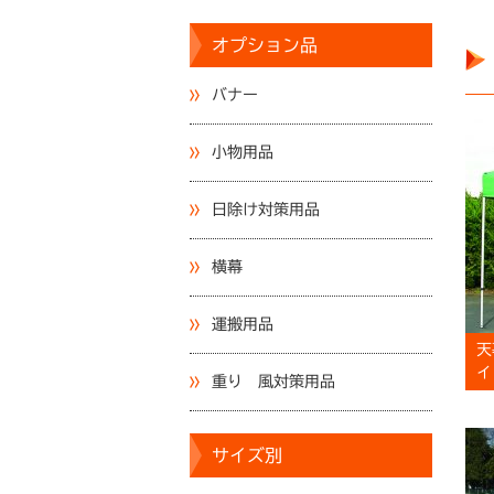
オプション品
バナー
小物用品
日除け対策用品
横幕
運搬用品
天
イ
重り 風対策用品
サイズ別