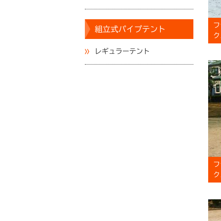
フ
組立式パイプテント
ク
レギュラーテント
フ
ク