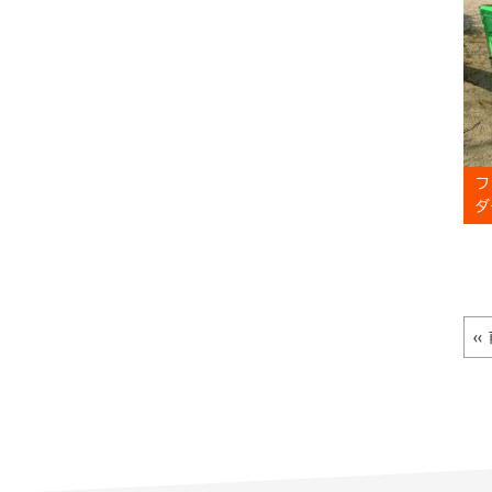
フ
ダ
«